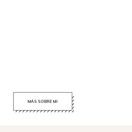
Te ofrezco todos los recursos
necesarios para que una sepas cómo
mostrar tu marca en los medios.
MÁS SOBRE MI