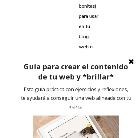
bonitas)
para usar
en tu
blog,
web o
redes
sociales
abril 12,
2020
combinaciones
de google
fonts para tu
web